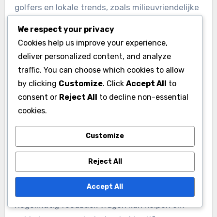
golfers en lokale trends, zoals milieuvriendelijke
initiatieven of technologie-integratie, om de
We respect your privacy
aantrekkingskracht en tevredenheid te
Cookies help us improve your experience,
maximaliseren.
deliver personalized content, and analyze
traffic. You can choose which cookies to allow
Servicekwaliteit en
by clicking
Customize
. Click
Accept All
to
klantervaring
consent or
Reject All
to decline non-essential
cookies.
Servicekwaliteit en klantervaring zijn cruciaal
voor het stimuleren van herhaalde bezoeken
Customize
aan een golfbaan. Het bieden van uitzonderlijke
service omvat het trainen van personeel om
Reject All
attent en responsief te zijn op de behoeften
Accept All
van golfers, en zorgt voor een gastvrije sfeer.
Regelmatig feedback vragen kan helpen om