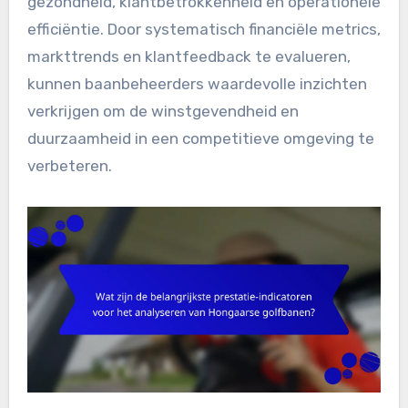
gezondheid, klantbetrokkenheid en operationele
efficiëntie. Door systematisch financiële metrics,
markttrends en klantfeedback te evalueren,
kunnen baanbeheerders waardevolle inzichten
verkrijgen om de winstgevendheid en
duurzaamheid in een competitieve omgeving te
verbeteren.