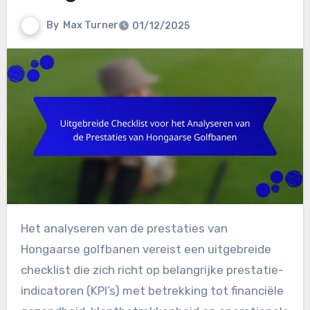
By
Max Turner
01/12/2025
Het analyseren van de prestaties van
Hongaarse golfbanen vereist een uitgebreide
checklist die zich richt op belangrijke prestatie-
indicatoren (KPI’s) met betrekking tot financiële