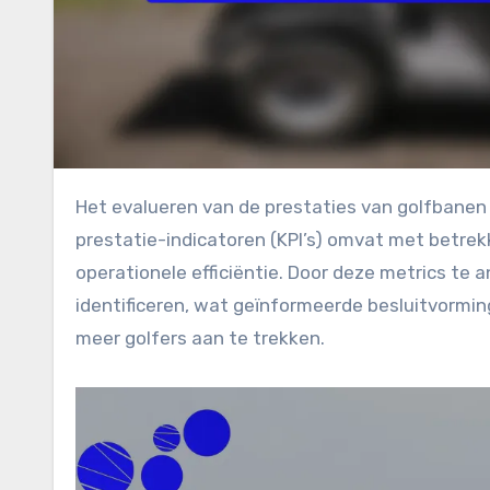
Het evalueren van de prestaties van golfbanen in Turkije vereist een uitgebreide checklist die belangrijke
prestatie-indicatoren (KPI’s) omvat met betrek
operationele efficiëntie. Door deze metrics t
identificeren, wat geïnformeerde besluitvormin
meer golfers aan te trekken.