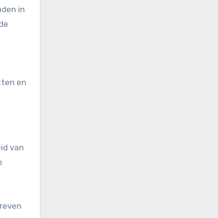
den in
 de
tten en
id van
e
treven