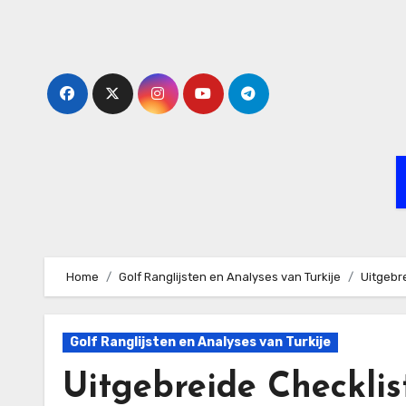
Skip
to
content
Home
Golf Ranglijsten en Analyses van Turkije
Uitgebre
Golf Ranglijsten en Analyses van Turkije
Uitgebreide Checklis