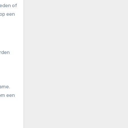
eden of
 op een
orden
lame.
 om een