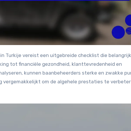
king tot financiële gezondheid, klanttevredenheid en
e analyseren, kunnen baanbeheerders sterke en zwakke p
g vergemakkelijkt om de algehele prestaties te verbete