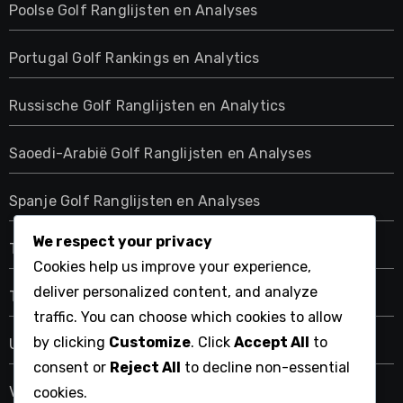
Poolse Golf Ranglijsten en Analyses
Portugal Golf Rankings en Analytics
Russische Golf Ranglijsten en Analytics
Saoedi-Arabië Golf Ranglijsten en Analyses
Spanje Golf Ranglijsten en Analyses
We respect your privacy
Thailand Golf Rankings en Analytics
Cookies help us improve your experience,
deliver personalized content, and analyze
Tsjechische Golf Ranglijsten en Analyses
traffic. You can choose which cookies to allow
by clicking
Customize
. Click
Accept All
to
US Golf Ranglijsten en Course Analytics
consent or
Reject All
to decline non-essential
Vietnam Golf Rankings en Analytics
cookies.