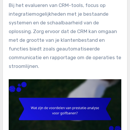
Bij het evalueren van CRM-tools, focus op
integratiemogelijkheden met je bestaande
systemen en de schaalbaarheid van de
oplossing. Zorg ervoor dat de CRM kan omgaan
met de grootte van je klantenbestand en
functies biedt zoals geautomatiseerde
communicatie en rapportage om de operaties te
stroomlijnen.