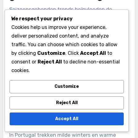
Seizoensgebonden trends beïnvloeden de
prestaties van golfbanen in Portugal aanzienlijk
We respect your privacy
Cookies help us improve your experience,
door de aanwezigheid van spelers, de staat van
deliver personalized content, and analyze
de baan en de omzetgeneratie te beïnvloeden.
traffic. You can choose which cookies to allow
Het begrijpen van deze trends helpt
by clicking
Customize
. Click
Accept All
to
baanmanagers om operaties en
consent or
Reject All
to decline non-essential
marketingstrategieën gedurende het jaar te
cookies.
optimaliseren.
Customize
Impact van
Reject All
weersomstandigheden
Weersomstandigheden spelen een cruciale rol
Accept All
bij het bepalen van de prestaties van golfbanen.
In Portugal trekken milde winters en warme