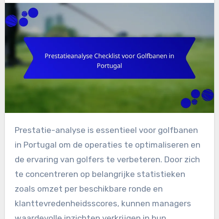
Prestatie-analyse is essentieel voor golfbanen
in Portugal om de operaties te optimaliseren en
de ervaring van golfers te verbeteren. Door zich
te concentreren op belangrijke statistieken
zoals omzet per beschikbare ronde en
klanttevredenheidsscores, kunnen managers
waardevolle inzichten verkrijgen in hun