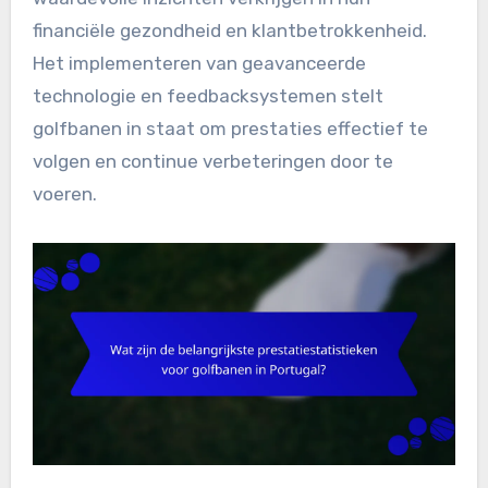
financiële gezondheid en klantbetrokkenheid.
Het implementeren van geavanceerde
technologie en feedbacksystemen stelt
golfbanen in staat om prestaties effectief te
volgen en continue verbeteringen door te
voeren.